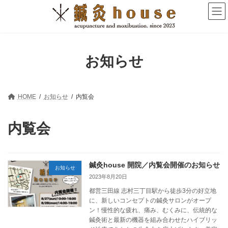
コ
ナ
ン
ビ
テ
ゲ
ン
ー
ツ
シ
へ
ョ
お知らせ
ス
ン
キ
に
ッ
移
プ
動
HOME
お知らせ
内覧会
内覧会
鍼灸house 開院／内覧会開催のお知らせ
お知らせ
2023年8月20日
都営三田線 志村三丁目駅から徒歩3分の好立地
に、新しいコンセプトの鍼灸サロンがオープ
ン！慢性的な疲れ、痛み、むくみに、伝統的な
鍼灸術と最新の機器を組み合わせたハイブリッ